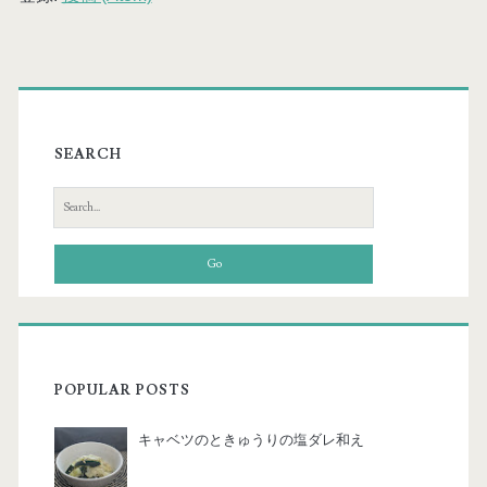
SEARCH
S
e
a
r
c
h
f
o
POPULAR POSTS
r
:
キャベツのときゅうりの塩ダレ和え