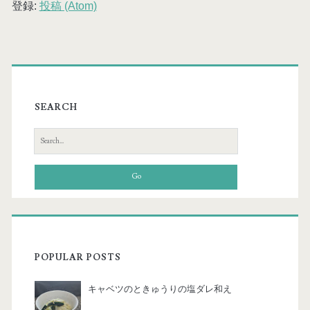
登録:
投稿 (Atom)
SEARCH
S
e
a
r
c
h
f
o
POPULAR POSTS
r
:
キャベツのときゅうりの塩ダレ和え